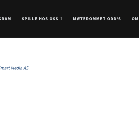
GRAM
SPILLE HOS OSS
MØTEROMMET ODD’S
OM
mart Media AS