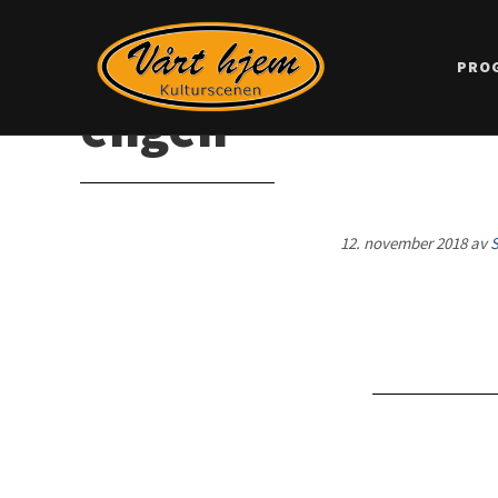
PRO
engen
12. november 2018
av
S