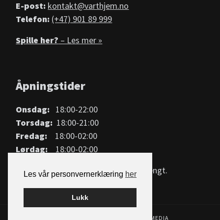
E-post:
kontakt@varthjem.no
Telefon:
(+47) 901 89 999
Spille her?
– Les mer »
Åpningstider
Onsdag:
18:00-22:00
Torsdag:
18:00-21:00
Fredag:
18:00-02:00
Lørdag:
18:00-02:00
Mandag, tirsdag og søndag har vi stengt.
Les vår personvernerklæring
her
Lukk
BYGGET PÅ
WORDPRESS
AV
SMART MEDIA