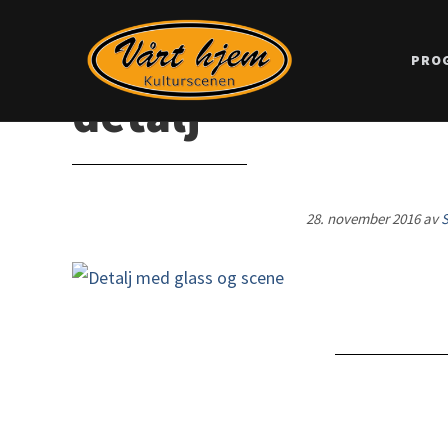
PRO
detalj
28. november 2016
av
S