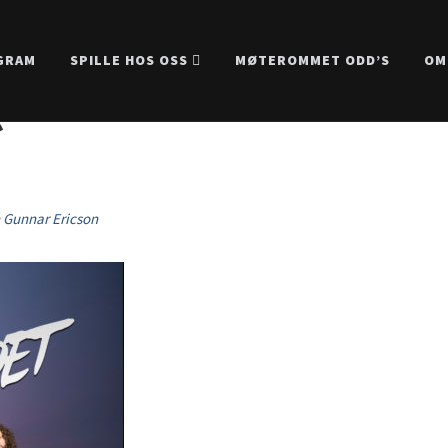
GRAM
SPILLE HOS OSS
MØTEROMMET ODD’S
OM
e
 Gunnar Ericson