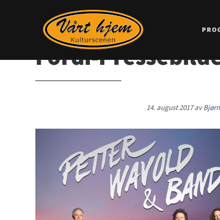
PRO
Fordi-Pressebild
14. august 2017
av
Bjørn