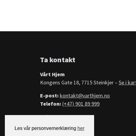
Ta kontakt
Vårt Hjem
Kongens Gate 18, 7715 Steinkjer –
Se i kar
E-post:
kontakt@varthjem.no
Telefon:
(+47) 901 89 999
Spille her?
– Les mer »
Les vår personvernerklæring
her